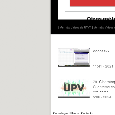
[ Ver más vídeos de RTV ]
[ Ver más Vídeos d
video1s27
11:41 · 2021
79. Ciberataq
Cuenteme co
mis datos
5:06 · 2024
Cómo llegar
I
Planos
I
Contacto