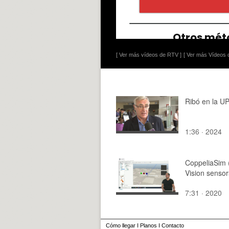
[ Ver más vídeos de RTV ]
[ Ver más Vídeos d
Ribó en la U
1:36 · 2024
CoppeliaSim 
Vision sensor
7:31 · 2020
Cómo llegar
I
Planos
I
Contacto