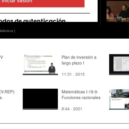
idácticos ]
PV
Plan de inversión a
largo plazo I
11:31 · 2015
(V-REP):
Matemáticas I-19-9-
s.
Funciones racionales
8:44 · 2021