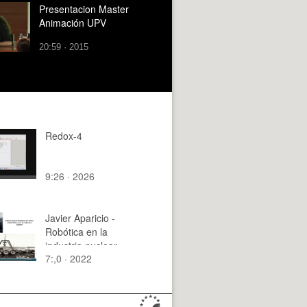
Presentacion Master
Animación UPV
20:59 · 2015
Redox-4
9:26 · 2026
Javier Aparicio -
Robótica en la
industria nuclear
7:,0 · 2022