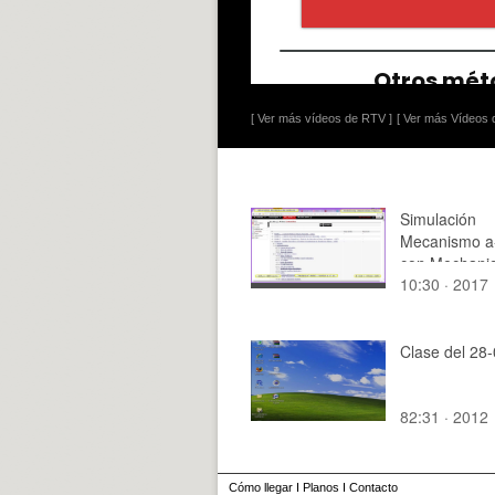
[ Ver más vídeos de RTV ]
[ Ver más Vídeos d
Simulación
Mecanismo a
con Mechanic
10:30 · 2017
13
Clase del 28
82:31 · 2012
Cómo llegar
I
Planos
I
Contacto