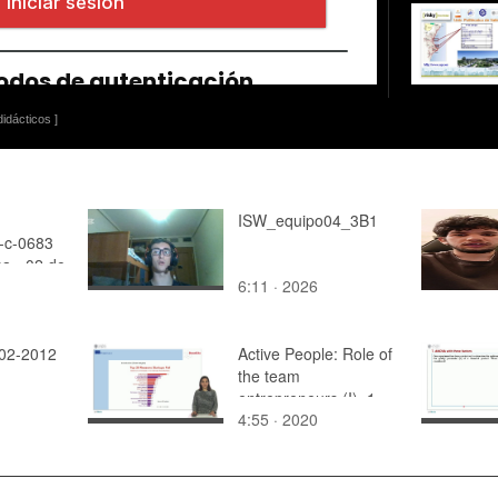
idácticos ]
ISW_equipo04_3B1
-c-0683
a - 02 de
6:11 · 2026
-02-2012
Active People: Role of
the team
entrepreneurs (I)_1
4:55 · 2020