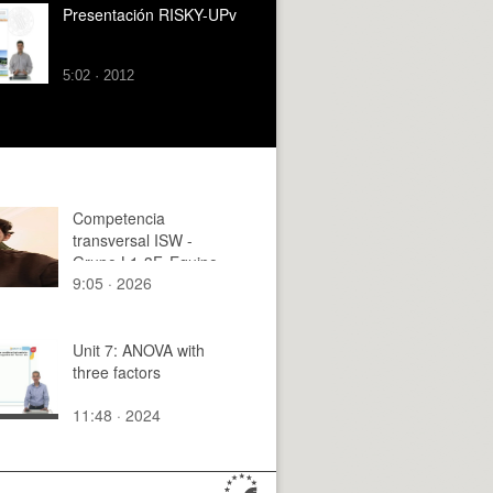
Presentación RISKY-UPv
5:02 · 2012
Competencia
transversal ISW -
Grupo L1-3F. Equipo
9:05 · 2026
07.
Unit 7: ANOVA with
three factors
11:48 · 2024