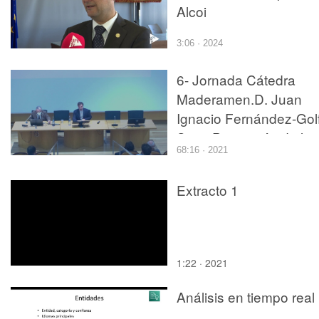
Alcoi
3:06 · 2024
6- Jornada Cátedra
Maderamen.D. Juan
Ignacio Fernández-Gol
Seco.Protección de la
68:16 · 2021
madera al exterior ¿
Productos y tratamient
Extracto 1
.
1:22 · 2021
Análisis en tiempo real