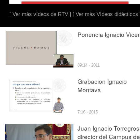
[ Ver más vídeos de RTV ]
[ Ver más Vídeos didácticos 
Ponencia Ignacio Vice
89:14 · 2011
Grabacion Ignacio
Montava
7:16 · 2015
Juan Ignacio Torregros
director del Campus de