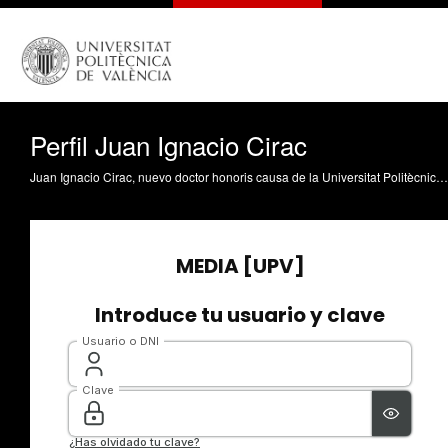
Perfil Juan Ignacio Cirac
Juan Ignacio Cirac, nuevo doctor honoris causa de la Universitat Politècnica de Valencia, es uno de los físicos más influyentes en el mundo. Desde el año 2001, el investigador dirige la División Teórica del Instituto Max-Planck de Óptica Cuántica en Garching, Alemania.