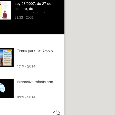
Ley 26/2007, de 27 de
octubre, de
rsponsabilidad ambiental
21:33 · 2009
- Parte III
Tenim paraula: Amb b
1:19 · 2014
interactive robotic arm
0:29 · 2014