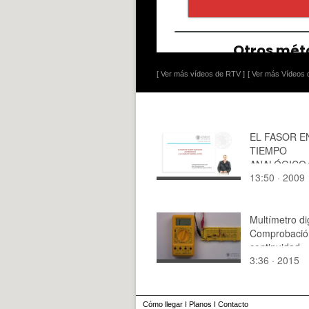
[ Ver más vídeos de RTV ]
[ Ver más Vídeos d
EL FASOR E
TIEMPO
ANALÓGICO
13:50 · 2009
PERIÓDICO?
SUMA DE FA
LO ES?
Multímetro dig
Comprobació
continuidad
3:36 · 2015
Cómo llegar
I
Planos
I
Contacto