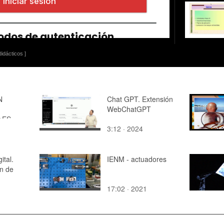
idácticos ]
N
Chat GPT. Extensión
WebChatGPT
¿ES
3:12 · 2024
¿Y LA
SORES,
ital.
IENM - actuadores
n de
17:02 · 2021