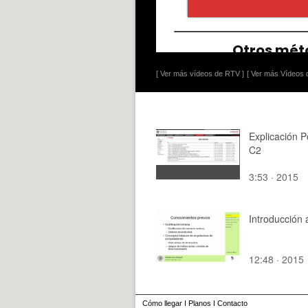
[ Ver más vídeos de RTV ]
[ Ver más Vídeos d
Explicación P
C2
3:53 · 2015
Introducción 
12:48 · 2015
Cómo llegar
I
Planos
I
Contacto