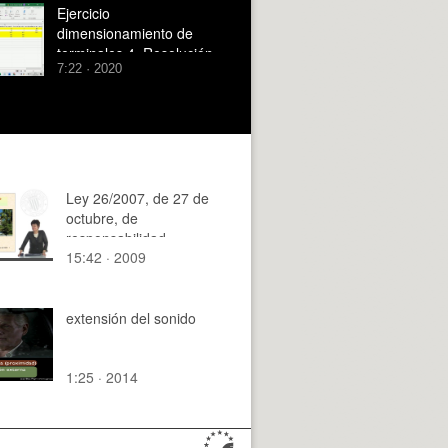
ejercicios
Ejercicio
dimensionamiento de
terminales 4. Resolución
7:22 · 2020
Ley 26/2007, de 27 de
octubre, de
responsabilidad
15:42 · 2009
ambiental - Parte I
extensión del sonido
1:25 · 2014