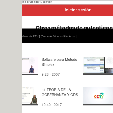
ídeos de RTV ]
[ Ver más Vídeos didácticos ]
Software para Método
28 de febr
Simplex
9:23 · 2007
74:02 · 20
n1 TEORIA DE LA
O-City Pho
GOBERNANZA Y ODS
PIl T1.L4.3
10:40 · 2017
2:47 · 202