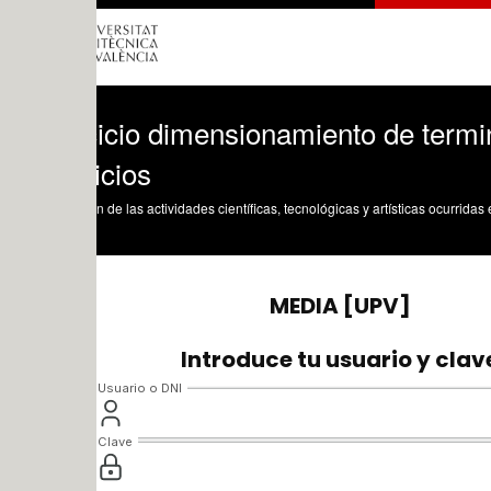
cicio dimensionamiento de terminales 5.
icios
n de las actividades científicas, tecnológicas y artísticas ocurridas en los tres cam