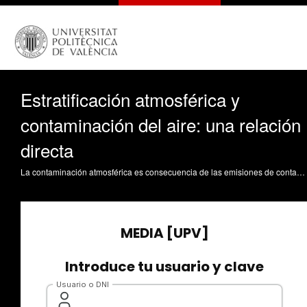
Estratificación atmosférica y
contaminación del aire: una relación
directa
La contaminación atmosférica es consecuencia de las emisiones de contaminantes que se transportan y dispersan en la atmósfera una vez han sido emitidos a la misma. Sin embargo, no todas las situaciones son iguales para la acumulación de los mismos (lo que llamamos contaminación), sino que hay situaciones atmosféricas más favorables al aumento de la concentración y otras más desfavorables. Uno de los primeros parámetros para conocer la capacidad de una atmósfera para dispersar o agrupar los contaminantes es el grado de estratificación: el presente objeto lo describe y permite presentar la relación entre contaminación atmosférica y contaminación en primera instancia. DER