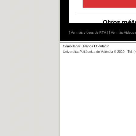
[ Ver más vídeos de RTV ]
[ Ver más Vídeos d
Cómo llegar
I
Planos
I
Contacto
Universitat Politècnica de València © 2020 · Tel. 