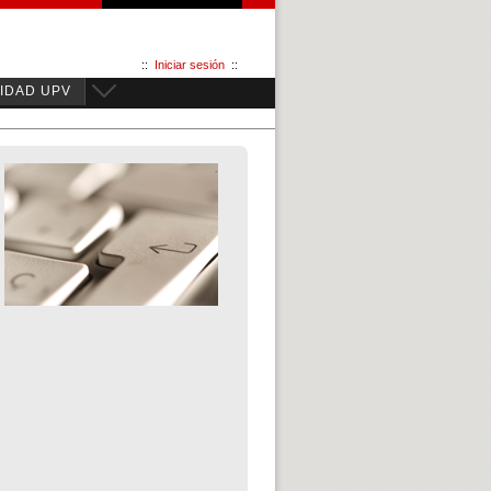
::
Iniciar sesión
::
IDAD UPV