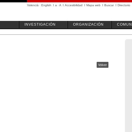
Valencià
·
English
I
a
·
A
I
Accesibilidad
I
Mapa web
I
Buscar
I
Directorio
INVESTIGACIÓN
ORGANIZACIÓN
COMUN
Volver