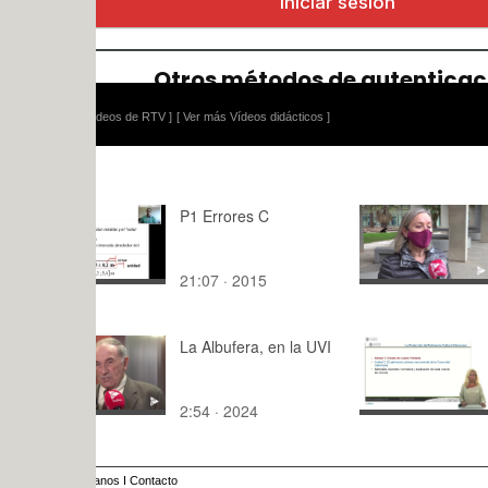
ídeos de RTV ]
[ Ver más Vídeos didácticos ]
P1 Errores C
Dos jóven
del Sur est
UPV gracia
21:07 · 2015
4:42 · 202
beca Eras
KA107
La Albufera, en la UVI
La protecci
patrimonio 
valenciano
2:54 · 2024
5:53 · 201
Unidad 2.
anos
I
Contacto