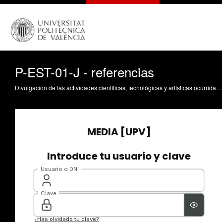
P-EST-01-J - referencias
Divulgación de las actividades científicas, tecnológicas y artísticas ocurridas en los tres campus de la UPV