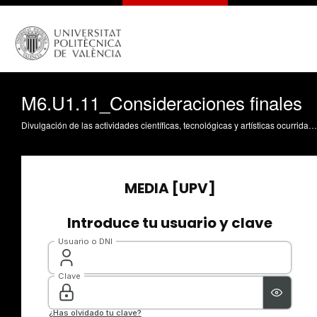
M6.U1.11_Consideraciones finales
Divulgación de las actividades científicas, tecnológicas y artísticas ocurridas en los tres campus de la UPV