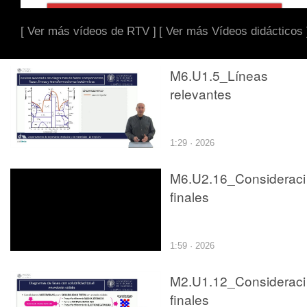
[ Ver más vídeos de RTV ]
[ Ver más Vídeos didácticos 
M6.U1.5_Líneas
relevantes
1:29 · 2026
M6.U2.16_Considerac
finales
1:59 · 2026
M2.U1.12_Considerac
finales