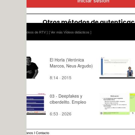
ídeos de RTV ]
[ Ver más Vídeos didácticos ]
El Horla (Verónica
¿Cómo su
Marcos, Neus Argudo)
números ca
8:14 · 2015
8:07 · 201
03 - Deepfakes y
Java Plugi
ciberdelito. Empleo
6:53 · 2026
9:52 · 201
anos
I
Contacto