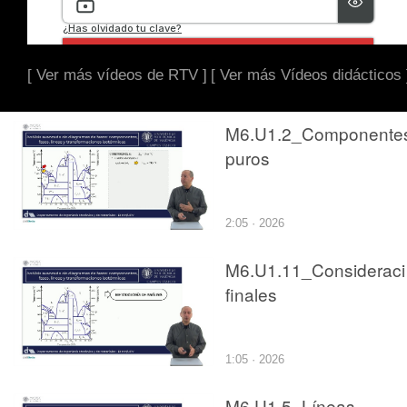
[ Ver más vídeos de RTV ]
[ Ver más Vídeos didácticos 
M6.U1.2_Componente
puros
2:05 · 2026
M6.U1.11_Considerac
finales
1:05 · 2026
M6.U1.5_Líneas