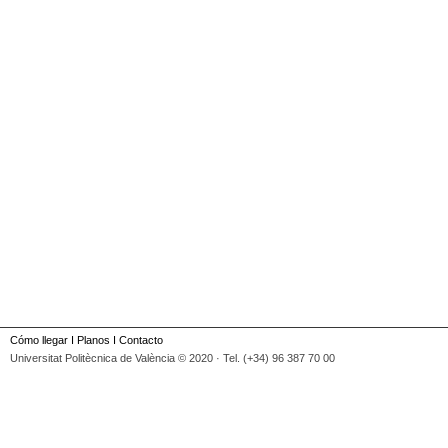
Cómo llegar
I
Planos
I
Contacto
Universitat Politècnica de València © 2020 · Tel. (+34) 96 387 70 00