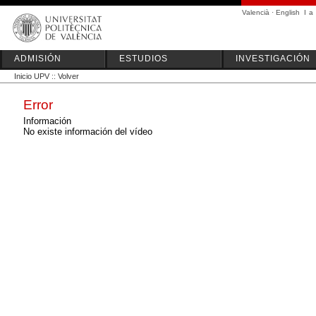
Valencià
·
English
I
a
ADMISIÓN
ESTUDIOS
INVESTIGACIÓN
Inicio UPV
::
Volver
Error
Información
No existe información del vídeo