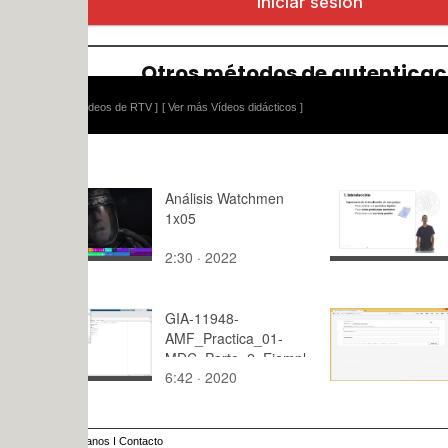
ídeos de RTV ]
[ Ver más Vídeos didácticos ]
Análisis Watchmen
Localizaci
1x05
explotacio
ganaderas
2:30 · 2022
6:52 · 200
GIA-11948-
Intro hypot
AMF_Practica_01-
MDC_Parte_2_Ejempl
6:42 · 2020
4:27 · 201
o
anos
I
Contacto