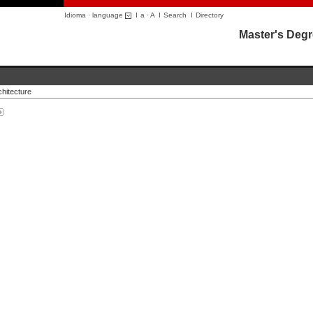
Idioma · language
I
a
·
A
I
Search
I
Directory
Master's Degr
hitecture