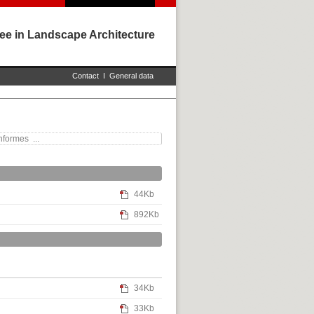
ee in Landscape Architecture
Contact
I
General data
nformes ...
44Kb
892Kb
34Kb
33Kb