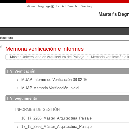
Idioma · language
I
a
·
A
I
Search
I
Directory
Master's Degr
hitecture
Memoria verificación e informes
Máster Universitario en Arquitectura del Paisaje
Memoria verificación e i
Verificación
MUAP Informe de Verificación 08-02-16
MUAP Memoria Verificación Inicial
Seguimiento
INFORMES DE GESTIÓN
16_17_2266_Máster_Arquitectura_Paisaje
17_18_2266_Máster_Arquitectura_Paisaje