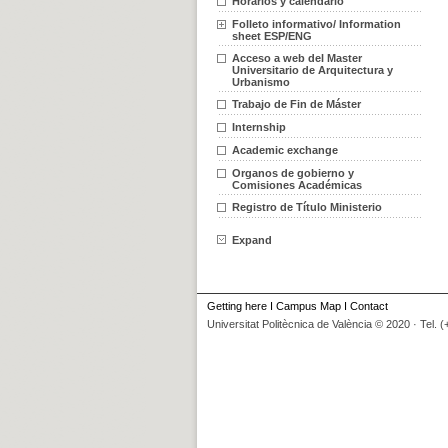
Horarios y calendario
Folleto informativo/ Information
sheet ESP/ENG
Acceso a web del Master
Universitario de Arquitectura y
Urbanismo
Trabajo de Fin de Máster
Internship
Academic exchange
Organos de gobierno y
Comisiones Académicas
Registro de Título Ministerio
Expand
Getting here
I
Campus Map
I
Contact
Universitat Politècnica de València © 2020 · Tel. 