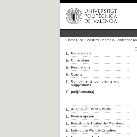
Home UPV
::
Master's Degree in Landscape Arc
General data
Curriculum
Regulations
Quality
Compliments, complaints and
suggestions
poli[Consulta]
Adaptación MUP a MUPU
Preinscripción
Registro de Titulos del Ministerio
Estructura Plan de Estudios