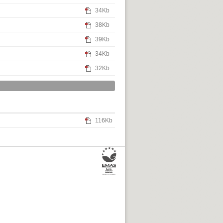
34Kb
38Kb
39Kb
34Kb
32Kb
116Kb