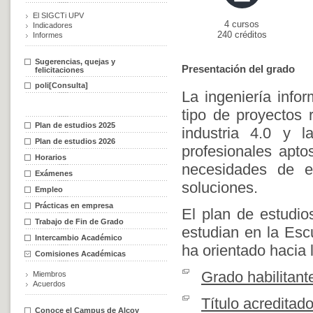
El SIGCTi UPV
4 cursos
Indicadores
240 créditos
Informes
Sugerencias, quejas y
Presentación del grado
felicitaciones
poli[Consulta]
La ingeniería info
tipo de proyectos 
Plan de estudios 2025
industria 4.0 y l
Plan de estudios 2026
profesionales apto
Horarios
necesidades de e
Exámenes
soluciones.
Empleo
Prácticas en empresa
El plan de estudio
Trabajo de Fin de Grado
estudian en la Esc
Intercambio Académico
ha orientado hacia l
Comisiones Académicas
Grado habilitant
Miembros
Acuerdos
Título acreditad
Conoce el Campus de Alcoy