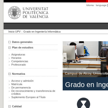
Idioma · language
Inicio UPV
::
Grado en Ingeniería Informática
Datos generales
Plan de estudios
Asignaturas
Horarios
Competencias
Profesorado
Campus de Alcoy, Universita
Normativa
Acceso y admisión
Grado en Inge
Matrícula
De permanencia
De reconocimiento y transferencia de
créditos
Suplemento Europeo al Título
Calidad