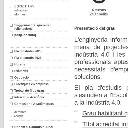
El SIGCTi UPV
4 cursos
Indicadors
240 crèdits
Informes
Suggeriments, queixes i
Presentació del grau
felicitacions
poli[Consulta]
L'enginyeria infor
mena de projectes
Pla d'estudis 2025
indústria 4.0 i les
Pla d'estudis 2026
professionals apte
Horaris
necessitats d'emp
Exàmens
solucions.
Ocupació
Pràctiques en empresa
El pla d'estudis 
Treball de fi de grau
s'estudien a l'Esco
Intercanvi Acadèmic
a la Indústria 4.0.
Comissions Acadèmiques
Grau habilitant 
Membres
Acords
Títol acreditat 
Coneix el Campus d'Alcoi