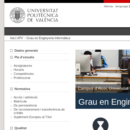
Idioma · language
Inici UPV
::
Grau en Enginyeria Informàtica
Dades generals
Pla d'estudis
Assignatures
Horaris
Competències
Professorat
Campus d'Alcoi, Universitat 
Normativa
Accés i admissió
Grau en Engin
Matrícula
De permanència
De reconeixement i transferència de
crèdits
Suplement Europeu al Títol
Qualitat