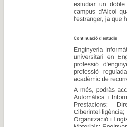
estudiar un doble 
campus d'Alcoi qua
l'estranger, ja que
Continuació d'estudis
Enginyeria Informàt
universitari en En
professió d'engin
professió regula
acadèmic de recorr
A més, podràs acce
Automàtica i Infor
Prestacions; Di
Ciberintel·ligència
Organització i Logí
Materials; Enginye