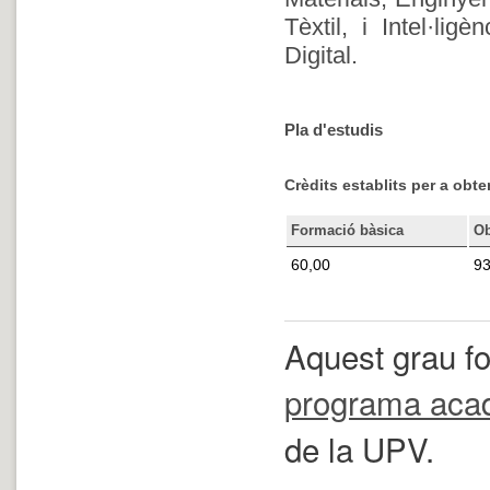
Tèxtil, i Intel·li
Digital.
Pla d'estudis
Crèdits establits per a obten
Formació bàsica
Ob
60,00
93
Aquest grau fo
programa aca
de la UPV.