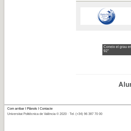
Coneix el grau e
92"
Com arribar
I
Plànols
I
Contacte
Universitat Politècnica de València © 2020 · Tel. (+34) 96 387 70 00