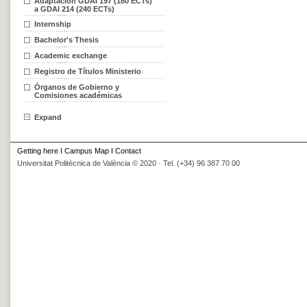
Adaptación GDAI 197 (180 ECTs)
a GDAI 214 (240 ECTs)
Internship
Bachelor's Thesis
Academic exchange
Registro de Títulos Ministerio
Órganos de Gobierno y
Comisiones académicas
Expand
Getting here
I
Campus Map
I
Contact
Universitat Politècnica de València © 2020 · Tel. (+34) 96 387 70 00