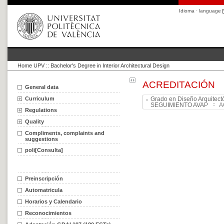
Idioma · language
Home UPV
::
Bachelor's Degree in Interior Architectural Design
ACREDITACIÓN
General data
Curriculum
Grado en Diseño Arquitectó
SEGUIMIENTO AVAP
A
Regulations
Quality
Compliments, complaints and
suggestions
poli[Consulta]
Preinscripción
Automatricula
Horarios y Calendario
Reconocimientos