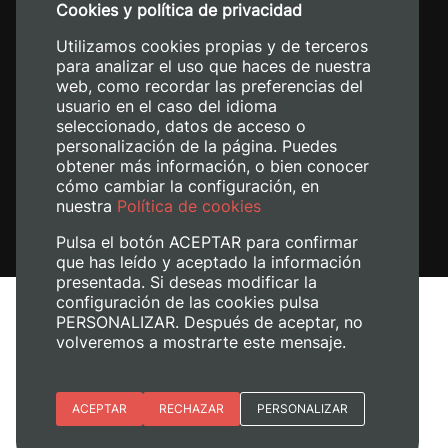
Cookies y política de privacidad
+34 620 04 00 50
Utilizamos cookies propias y de terceros
para analizar el uso que haces de nuestra
web, como recordar las preferencias del
usuario en el caso del idioma
seleccionado, datos de acceso o
personalización de la página. Puedes
obtener más información, o bien conocer
cómo cambiar la configuración, en
nuestra
Política de cookies
Pulsa el botón ACEPTAR para confirmar
que has leído y aceptado la información
presentada. Si deseas modificar la
configuración de las cookies pulsa
Avís legal
PERSONALIZAR. Después de aceptar, no
Política de cookies
volveremos a mostrarte este mensaje.
Política de privacitat
Gestiona les galetes
Esenciales
ACEPTAR
RECHAZAR
PERSONALIZAR
+ Info
© 2026
Universitat Politècnica de València
Preferencias del sitio (idioma)