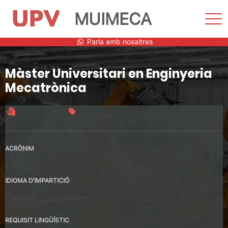
MUIMECA
Most
men
Vés
Parla amb nosaltres
al
contingut
Màster Universitari en Enginyeria
Mecatrònica
Títol oficial
90 crèdits
ACRÒNIM
MUIMECA
IDIOMA D’IMPARTICIÓ
Espanyol
Valencià
REQUISIT LINGÜÍSTIC