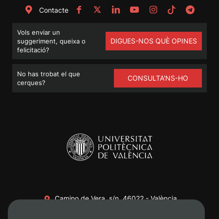
Contacte
Vols enviar un
DIGUES-NOS QUÈ OPINES
suggeriment, queixa o
felicitació?
No has trobat el que
CONSULTA'NS-HO
cerques?
Camino de Vera, s/n. 46022 - València
+34 96 387 70 00