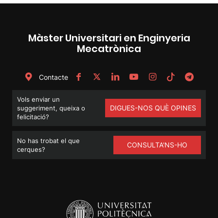
Màster Universitari en Enginyeria
Mecatrònica
Contacte
Vols enviar un
DIGUES-NOS QUÈ OPINES
suggeriment, queixa o
felicitació?
No has trobat el que
CONSULTA'NS-HO
cerques?