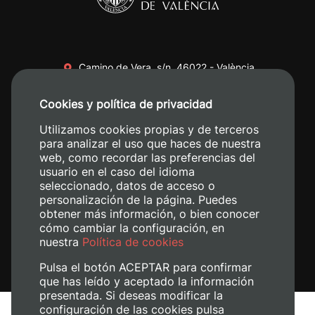
Camino de Vera, s/n. 46022 - València
+34 96 387 70 00
Cookies y política de privacidad
+34 620 04 00 50
Utilizamos cookies propias y de terceros
para analizar el uso que haces de nuestra
web, como recordar las preferencias del
usuario en el caso del idioma
seleccionado, datos de acceso o
personalización de la página. Puedes
obtener más información, o bien conocer
cómo cambiar la configuración, en
nuestra
Política de cookies
Pulsa el botón ACEPTAR para confirmar
que has leído y aceptado la información
presentada. Si deseas modificar la
configuración de las cookies pulsa