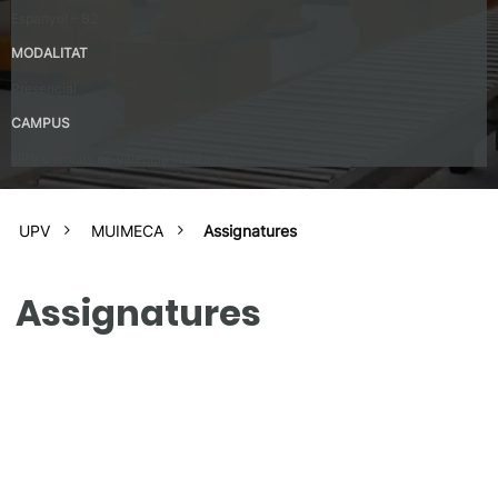
Espanyol – B2
MODALITAT
Presencial
CAMPUS
UPV Campus de Valencia (València)
UPV
MUIMECA
Assignatures
Assignatures