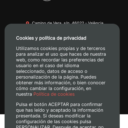
Camino de Vera, s/n. 46022 - València
+34 96 387 70 00
Cookies y política de privacidad
+34 620 04 00 50
Utilizamos cookies propias y de terceros
para analizar el uso que haces de nuestra
web, como recordar las preferencias del
usuario en el caso del idioma
seleccionado, datos de acceso o
personalización de la página. Puedes
obtener más información, o bien conocer
cómo cambiar la configuración, en
nuestra
Política de cookies
Pulsa el botón ACEPTAR para confirmar
que has leído y aceptado la información
presentada. Si deseas modificar la
configuración de las cookies pulsa
Aviso legal
PERSONALIZAR. Después de aceptar, no