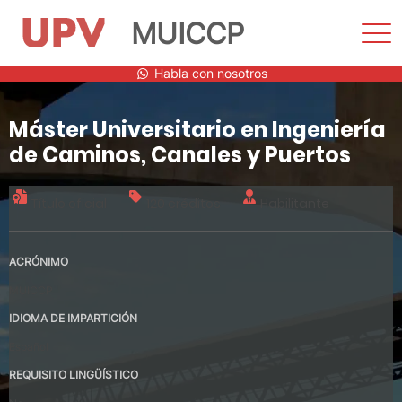
MUICCP
Most
men
Saltar
Habla con nosotros
al
contenido
Máster Universitario en Ingeniería
de Caminos, Canales y Puertos
Título oficial
120 créditos
Habilitante
ACRÓNIMO
MUICCP
IDIOMA DE IMPARTICIÓN
Español
REQUISITO LINGÜÍSTICO