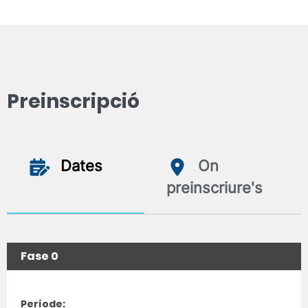
Preinscripció
Dates
On
preinscriure's
Fase 0
Període: