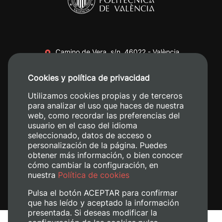
Camino de Vera, s/n. 46022 - València
+34 96 387 70 00
Cookies y política de privacidad
+34 620 04 00 50
Utilizamos cookies propias y de terceros
para analizar el uso que haces de nuestra
web, como recordar las preferencias del
usuario en el caso del idioma
seleccionado, datos de acceso o
personalización de la página. Puedes
obtener más información, o bien conocer
cómo cambiar la configuración, en
nuestra
Política de cookies
Pulsa el botón ACEPTAR para confirmar
que has leído y aceptado la información
presentada. Si deseas modificar la