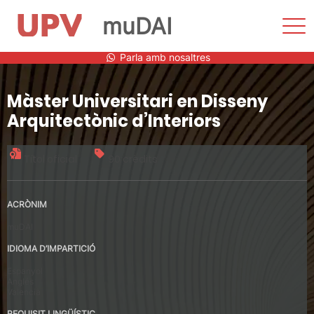
muDAI
Most
men
Vés
Parla amb nosaltres
al
contingut
Màster Universitari en Disseny
Arquitectònic d’Interiors
Títol oficial
90 crèdits
ACRÒNIM
muDAI
IDIOMA D’IMPARTICIÓ
Espanyol
Anglés
Valencià
REQUISIT LINGÜÍSTIC