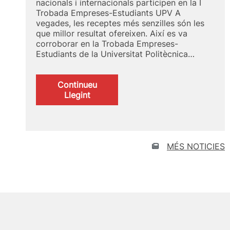
nacionals i internacionals participen en la I
Trobada Empreses-Estudiants UPV A
vegades, les receptes més senzilles són les
que millor resultat ofereixen. Així es va
corroborar en la Trobada Empreses-
Estudiants de la Universitat Politècnica…
Continueu
:
Llegint
Captació
de
talent
UPV
MÉS NOTICIES