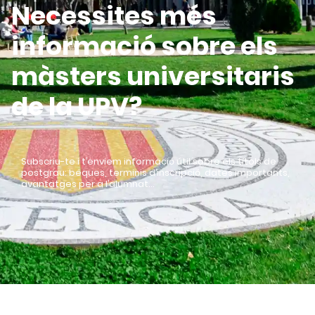
Necessites més
informació sobre els
màsters universitaris
de la UPV?
Subscriu-te i t’enviem informació útil sobre els títols de
postgrau: beques, terminis d’inscripció, dates importants,
avantatges per a l’alumnat…