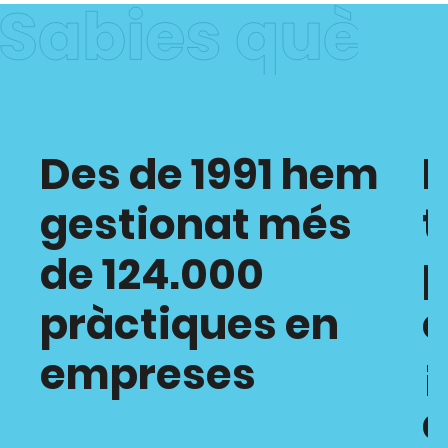
Des de 1991 hem
H
gestionat més
t
de 124.000
p
pràctiques en
empreses
¡
a