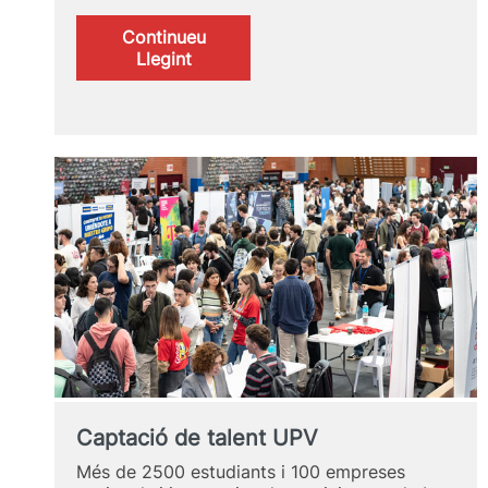
Continueu
:
Llegint
Alumni
UPV
destacat/ada
2024
Captació de talent UPV
Més de 2500 estudiants i 100 empreses