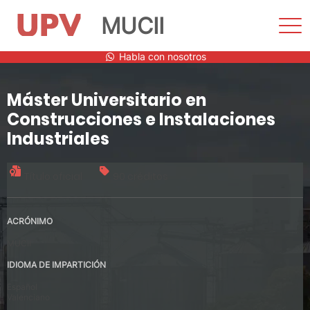
MUCII
Most
men
Saltar
Habla con nosotros
al
contenido
Máster Universitario en
Construcciones e Instalaciones
Industriales
Título oficial
90 créditos
ACRÓNIMO
MUCII
IDIOMA DE IMPARTICIÓN
Español
Valenciano