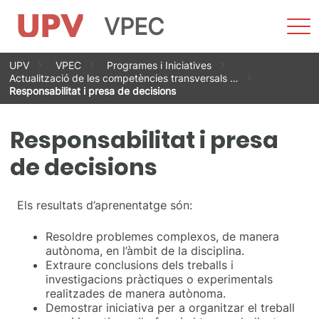
VPEC
Most
men
Vés
UPV
VPEC
Programes i Iniciatives
al
Actualització de les competències transversals …
contingut
Responsabilitat i presa de decisions
Responsabilitat i presa
de decisions
Els resultats d’aprenentatge són:
Resoldre problemes complexos, de manera
autònoma, en l’àmbit de la disciplina.
Extraure conclusions dels treballs i
investigacions pràctiques o experimentals
realitzades de manera autònoma.
Demostrar iniciativa per a organitzar el treball