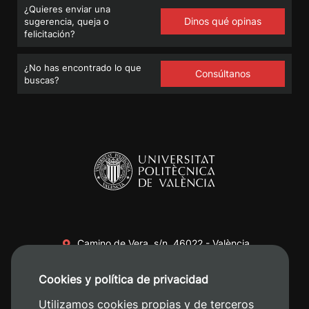
¿Quieres enviar una
Dinos qué opinas
sugerencia, queja o
felicitación?
¿No has encontrado lo que
Consúltanos
buscas?
Camino de Vera, s/n. 46022 - València
+34 96 387 70 00
Cookies y política de privacidad
+34 620 04 00 50
Utilizamos cookies propias y de terceros