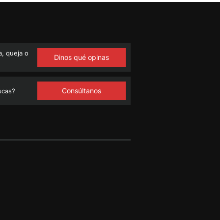
, queja o
Dinos qué opinas
Consúltanos
scas?