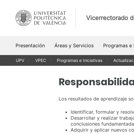
Saltar
al
Vicerrectorado d
contenido
Presentación
Áreas y Servicios
Programas e I
UPV
VPEC
Programas e Iniciativas
Actualizac
Responsabilida
Los resultados de aprendizaje so
Identificar, formular y reso
Desarrollar y realizar traba
conclusiones fundamentadas 
Adquirir y aplicar nuevos c