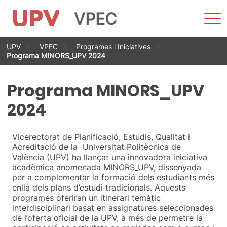
VPEC
Most
men
Vés
UPV
VPEC
Programes i Iniciatives
al
Programa MINORS_UPV 2024
contingut
Programa MINORS_UPV
2024
Vicerectorat de Planificació, Estudis, Qualitat i
Acreditació de la Universitat Politècnica de
València (UPV) ha llançat una innovadora iniciativa
acadèmica anomenada MINORS_UPV, dissenyada
per a complementar la formació dels estudiants més
enllà dels plans d’estudi tradicionals. Aquests
programes oferiran un itinerari temàtic
interdisciplinari basat en assignatures seleccionades
de l’oferta oficial de la UPV, a més de permetre la