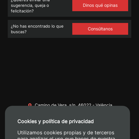
Dinos qué opinas
sugerencia, queja o
felicitación?
¿No has encontrado lo que
Consúltanos
buscas?
Camino de Vera, s/n. 46022 - València
+34 96 387 70 00
Cookies y política de privacidad
+34 620 04 00 50
Utilizamos cookies propias y de terceros
para analizar el uso que haces de nuestra