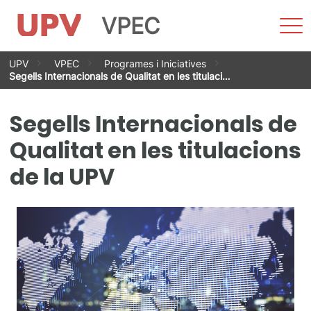
VPEC
Most
men
Saltar
UPV
VPEC
Programes i Iniciatives
al
Segells Internacionals de Qualitat en les titulaci…
contenido
Segells Internacionals de
Qualitat en les titulacions
de la UPV