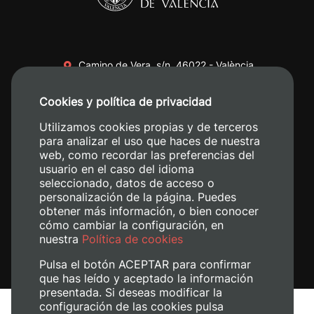
Camino de Vera, s/n. 46022 - València
+34 96 387 70 00
Cookies y política de privacidad
+34 620 04 00 50
Utilizamos cookies propias y de terceros
para analizar el uso que haces de nuestra
web, como recordar las preferencias del
usuario en el caso del idioma
seleccionado, datos de acceso o
personalización de la página. Puedes
obtener más información, o bien conocer
cómo cambiar la configuración, en
nuestra
Política de cookies
Pulsa el botón ACEPTAR para confirmar
que has leído y aceptado la información
presentada. Si deseas modificar la
configuración de las cookies pulsa