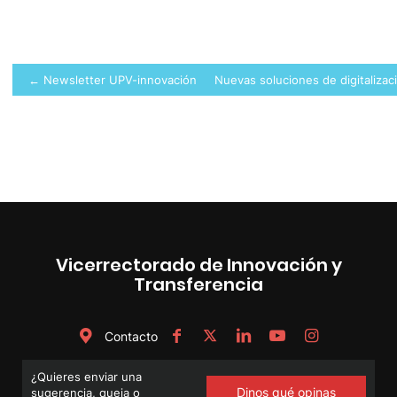
Navegación
← Newsletter UPV-innovación
Nuevas soluciones de digitaliza
de
entradas
Vicerrectorado de Innovación y
Transferencia
Contacto
¿Quieres enviar una
Dinos qué opinas
sugerencia, queja o