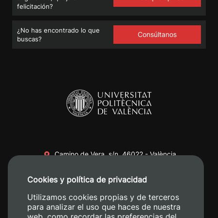
felicitación?
¿No has encontrado lo que
Consúltanos
buscas?
Camino de Vera, s/n. 46022 - València
+34 96 387 70 00
Cookies y política de privacidad
+34 620 04 00 50
Utilizamos cookies propias y de terceros
para analizar el uso que haces de nuestra
web, como recordar las preferencias del