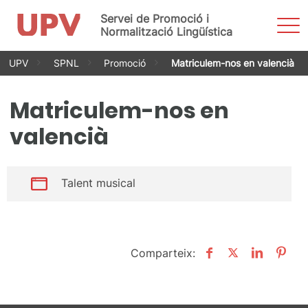
Servei de Promoció i
Most
men
Normalització Lingüística
Vés
UPV
SPNL
Promoció
Matriculem-nos en valencià
al
contingut
Matriculem-nos en
valencià
Talent musical
Comparteix: