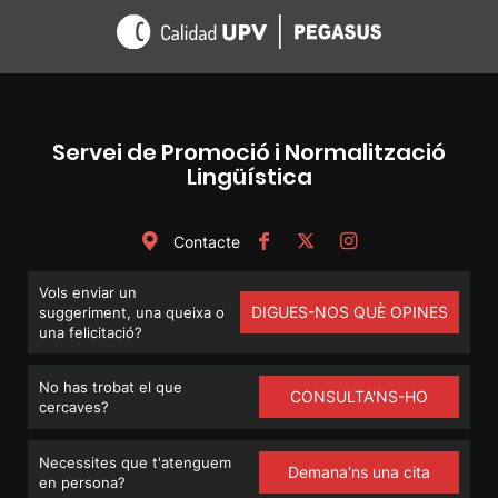
Servei de Promoció i Normalització
Lingüística
Contacte
Vols enviar un
DIGUES-NOS QUÈ OPINES
suggeriment, una queixa o
una felicitació?
No has trobat el que
CONSULTA'NS-HO
cercaves?
Necessites que t'atenguem
Demana'ns una cita
en persona?