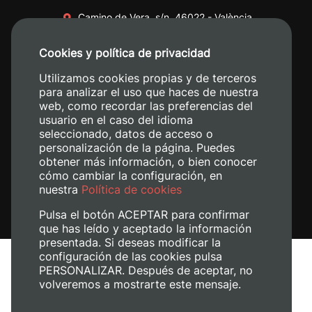
Camino de Vera, s/n. 46022 - València
+34 96 387 70 00
Cookies y política de privacidad
+34 620 04 00 50
Utilizamos cookies propias y de terceros
para analizar el uso que haces de nuestra
web, como recordar las preferencias del
usuario en el caso del idioma
seleccionado, datos de acceso o
personalización de la página. Puedes
obtener más información, o bien conocer
cómo cambiar la configuración, en
nuestra
Política de cookies
Pulsa el botón ACEPTAR para confirmar
que has leído y aceptado la información
presentada. Si deseas modificar la
configuración de las cookies pulsa
Avís legal
PERSONALIZAR. Después de aceptar, no
volveremos a mostrarte este mensaje.
Política de cookies
Política de privacitat