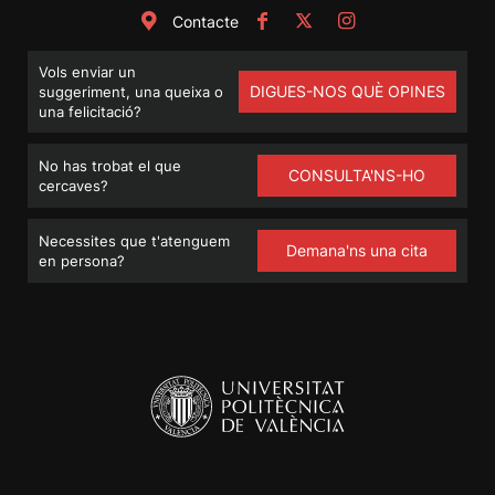
Contacte
Vols enviar un
DIGUES-NOS QUÈ OPINES
suggeriment, una queixa o
una felicitació?
No has trobat el que
CONSULTA'NS-HO
cercaves?
Necessites que t'atenguem
Demana'ns una cita
en persona?