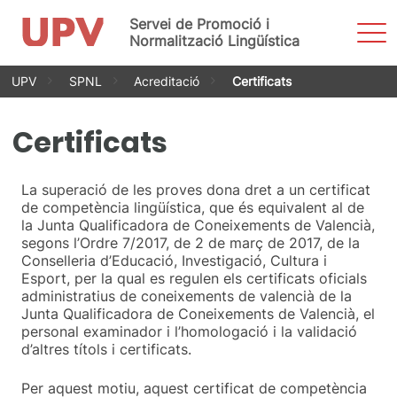
Servei de Promoció i
Most
men
Normalització Lingüística
Vés
UPV
SPNL
Acreditació
Certificats
al
contingut
Certificats
La superació de les proves dona dret a un certificat
de competència lingüística, que és equivalent al de
la Junta Qualificadora de Coneixements de Valencià,
segons l’Ordre 7/2017, de 2 de març de 2017, de la
Conselleria d’Educació, Investigació, Cultura i
Esport, per la qual es regulen els certificats oficials
administratius de coneixements de valencià de la
Junta Qualificadora de Coneixements de Valencià, el
personal examinador i l’homologació i la validació
d’altres títols i certificats.
Per aquest motiu, aquest certificat de competència