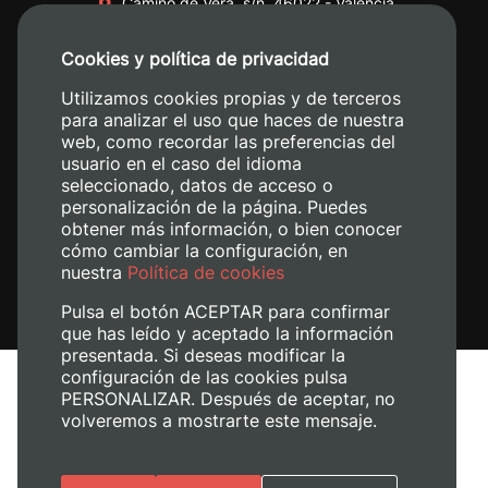
Camino de Vera, s/n. 46022 - València
+34 96 387 70 00
Cookies y política de privacidad
+34 620 04 00 50
Utilizamos cookies propias y de terceros
para analizar el uso que haces de nuestra
web, como recordar las preferencias del
usuario en el caso del idioma
seleccionado, datos de acceso o
personalización de la página. Puedes
obtener más información, o bien conocer
cómo cambiar la configuración, en
nuestra
Política de cookies
Pulsa el botón ACEPTAR para confirmar
que has leído y aceptado la información
presentada. Si deseas modificar la
configuración de las cookies pulsa
Avís legal
PERSONALIZAR. Después de aceptar, no
volveremos a mostrarte este mensaje.
Política de cookies
Política de privacitat
Gestiona les galetes