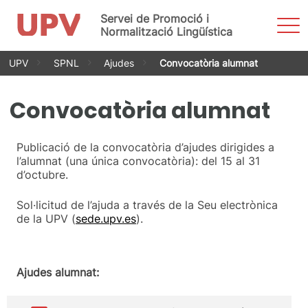
Servei de Promoció i
Most
men
Normalització Lingüística
Vés
UPV
SPNL
Ajudes
Convocatòria alumnat
al
contingut
Convocatòria alumnat
Publicació de la convocatòria d’ajudes dirigides a
l’alumnat (una única convocatòria): del 15 al 31
d’octubre.
Sol·licitud de l’ajuda a través de la Seu electrònica
de la UPV (
sede.upv.es
).
Ajudes alumnat: