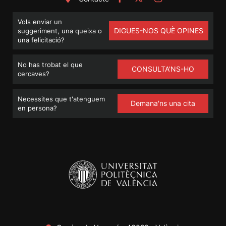
Vols enviar un
DIGUES-NOS QUÈ OPINES
suggeriment, una queixa o
una felicitació?
No has trobat el que
CONSULTA'NS-HO
cercaves?
Necessites que t'atenguem
Demana'ns una cita
en persona?