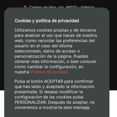
Camino de Vera, s/n. 46022 - València
+34 96 387 70 00
Cookies y política de privacidad
+34 620 04 00 50
Utilizamos cookies propias y de terceros
para analizar el uso que haces de nuestra
web, como recordar las preferencias del
usuario en el caso del idioma
seleccionado, datos de acceso o
personalización de la página. Puedes
obtener más información, o bien conocer
cómo cambiar la configuración, en
nuestra
Política de cookies
Pulsa el botón ACEPTAR para confirmar
que has leído y aceptado la información
presentada. Si deseas modificar la
configuración de las cookies pulsa
Avís legal
PERSONALIZAR. Después de aceptar, no
volveremos a mostrarte este mensaje.
Política de cookies
Política de privacitat