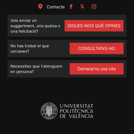
Contacte
Vols enviar un
DIGUES-NOS QUÈ OPINES
suggeriment, una queixa o
una felicitació?
No has trobat el que
CONSULTA'NS-HO
cercaves?
Necessites que t'atenguem
Demana'ns una cita
en persona?