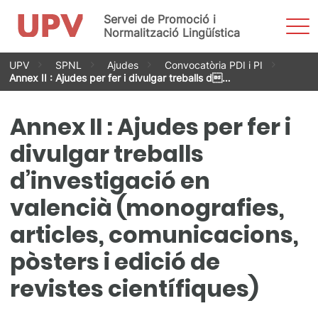
Servei de Promoció i
Most
men
Normalització Lingüística
Vés
UPV
SPNL
Ajudes
Convocatòria PDI i PI
al
Annex II : Ajudes per fer i divulgar treballs d…
contingut
Annex II : Ajudes per fer i
divulgar treballs
d’investigació en
valencià (monografies,
articles, comunicacions,
pòsters i edició de
revistes científiques)