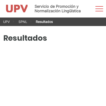
Servicio de Promoción y
Most
men
Normalización Lingüística
Saltar
UPV
SPNL
Resultados
al
contenido
Resultados