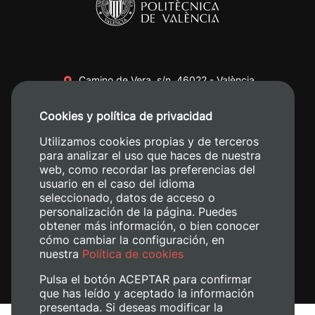
Camino de Vera, s/n. 46022 - València
+34 96 387 70 00
Cookies y política de privacidad
+34 620 04 00 50
Utilizamos cookies propias y de terceros
para analizar el uso que haces de nuestra
web, como recordar las preferencias del
usuario en el caso del idioma
seleccionado, datos de acceso o
personalización de la página. Puedes
obtener más información, o bien conocer
cómo cambiar la configuración, en
nuestra
Política de cookies
Pulsa el botón ACEPTAR para confirmar
que has leído y aceptado la información
presentada. Si deseas modificar la