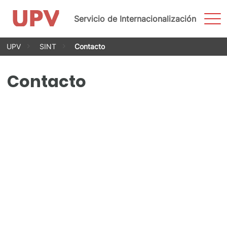
Most
Servicio de Internacionalización
men
Saltar
UPV
SINT
Contacto
al
contenido
Contacto