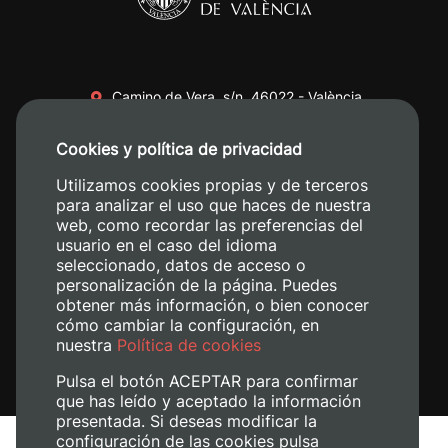
Camino de Vera, s/n. 46022 - València
+34 96 387 70 00
Cookies y política de privacidad
+34 620 04 00 50
Utilizamos cookies propias y de terceros
para analizar el uso que haces de nuestra
web, como recordar las preferencias del
usuario en el caso del idioma
seleccionado, datos de acceso o
personalización de la página. Puedes
obtener más información, o bien conocer
cómo cambiar la configuración, en
nuestra
Política de cookies
Pulsa el botón ACEPTAR para confirmar
que has leído y aceptado la información
presentada. Si deseas modificar la
configuración de las cookies pulsa