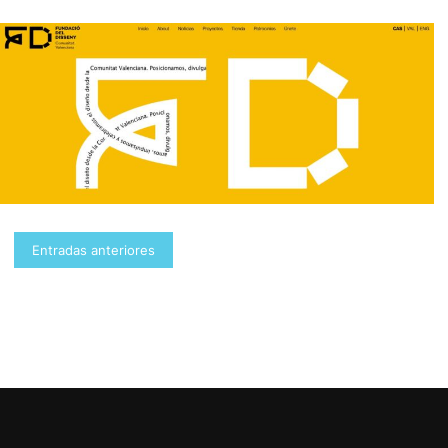
Navegación
Entradas anteriores
de
entradas