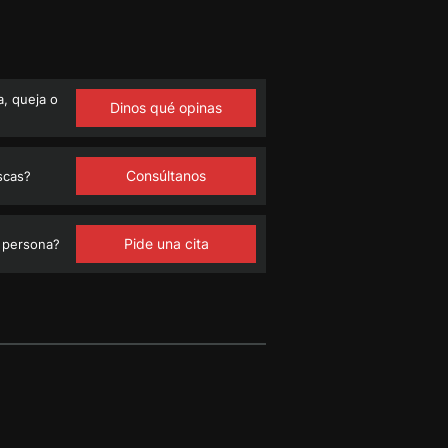
, queja o
Dinos qué opinas
Consúltanos
scas?
Pide una cita
 persona?