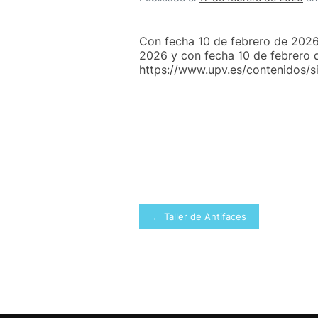
Con fecha 10 de febrero de 2026
2026 y con fecha 10 de febrero d
https://www.upv.es/contenidos/
Navegación
← Taller de Antifaces
de
entradas