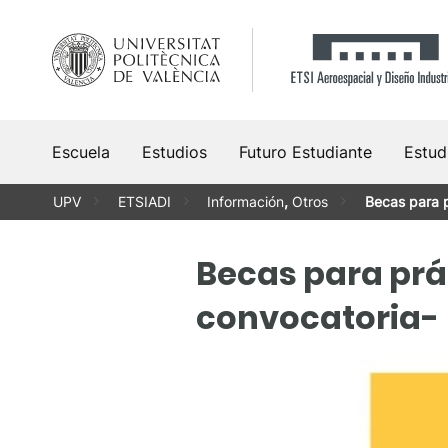
Saltar
al
contenido
Escuela
Estudios
Futuro Estudiante
Estud
UPV
ETSIADI
Información
,
Otros
Becas para 
Becas para prá
convocatoria-