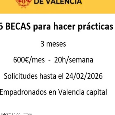
n
Información
,
Otros