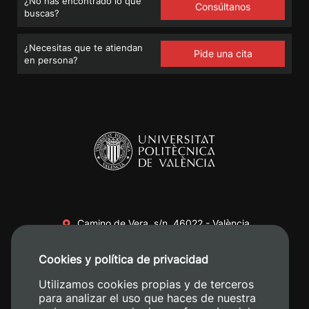
¿No has encontrado lo que
Consúltanos
buscas?
¿Necesitas que te atiendan
Pide una cita
en persona?
Camino de Vera, s/n. 46022 - València
+34 96 387 70 00
Cookies y política de privacidad
+34 620 04 00 50
Utilizamos cookies propias y de terceros
para analizar el uso que haces de nuestra