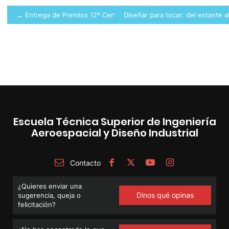
Navegación
← Entrega de Premios 12º Certamen de diseño MASCOTA ROBÓTICA
Diseñar para tocar: del estante a
de
entradas
Escuela Técnica Superior de Ingeniería
Aeroespacial y Diseño Industrial
Contacto
¿Quieres enviar una
Dinos qué opinas
sugerencia, queja o
felicitación?