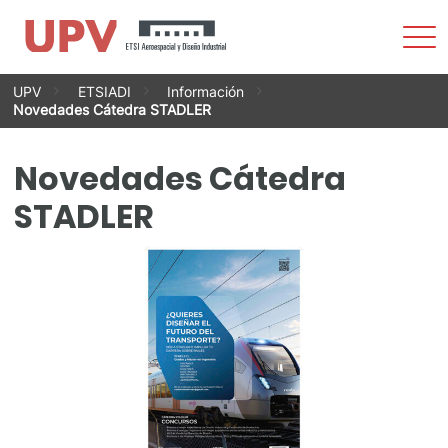
Most
men
Saltar
UPV
ETSIADI
Información
al
Novedades Cátedra STADLER
contenido
Novedades Cátedra
STADLER