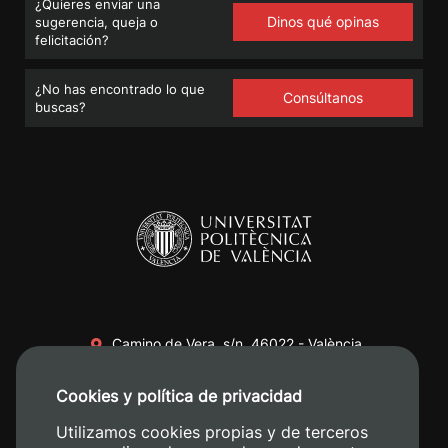
¿Quieres enviar una
Dinos qué opinas
sugerencia, queja o
felicitación?
¿No has encontrado lo que
Consúltanos
buscas?
Camino de Vera, s/n. 46022 - València
+34 96 387 70 00
Cookies y política de privacidad
+34 620 04 00 50
Utilizamos cookies propias y de terceros