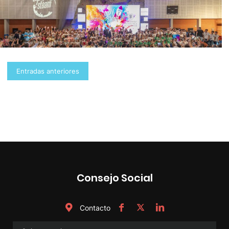
Navegación
Entradas anteriores
de
entradas
Consejo Social
Contacto