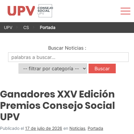
Most
men
Saltar
UPV
CS
Portada
al
contenido
Buscar Noticias
:
Ganadores XXV Edición
Premios Consejo Social
UPV
Publicado el
17 de julio de 2026
en
Noticias
,
Portada