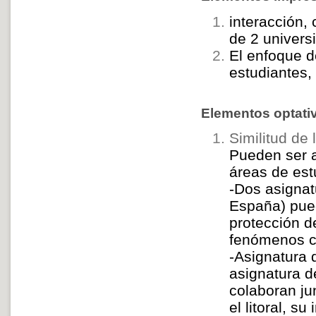
interacción,
de 2 univers
El enfoque d
estudiantes,
Elementos optati
Similitud de 
Pueden ser a
áreas de est
-Dos asignat
España) pued
protección d
fenómenos c
-Asignatura 
asignatura d
colaboran ju
el litoral, s