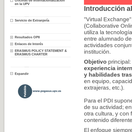
Oficinas de Internacionalización
en la UPV
Introducción a
"Virtual Exchange"
Servicio de Extranjería
(Collaborative Onli
utiliza la tecnolog
Resultados OPII
entre alumnado de 
Enlaces de Interés
actividades conjun
institución.
ERASMUS POLICY STATEMENT &
ERASMUS CHARTER
Objetivo
principal
experiencia inter
y habilidades tra
Expandir
en equipo, capaci
extrajeras, etc.).
Para el PDI supone
de su actividad; e
otra cultura, y co
contenido diferent
El enfoque siempre