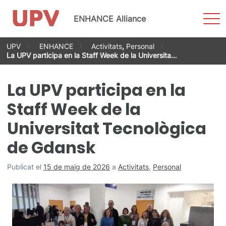
Most
ENHANCE Alliance
men
Vés
UPV
ENHANCE
Activitats
,
Personal
al
La UPV participa en la Staff Week de la Universita…
contingut
La UPV participa en la
Staff Week de la
Universitat Tecnològica
de Gdansk
Publicat el
15 de maig de 2026
a
Activitats
,
Personal