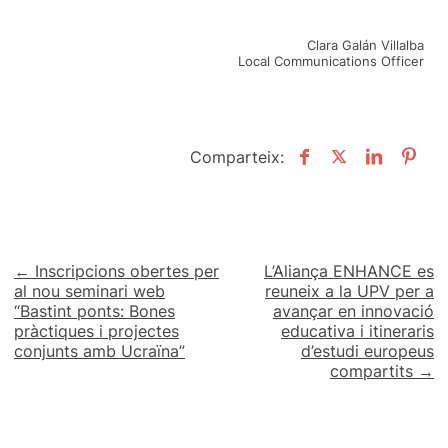
Clara Galán Villalba
Local Communications Officer
Comparteix:
Navegació
← Inscripcions obertes per
L’Aliança ENHANCE es
al nou seminari web
reuneix a la UPV per a
d'entrades
“Bastint ponts: Bones
avançar en innovació
pràctiques i projectes
educativa i itineraris
conjunts amb Ucraïna”
d’estudi europeus
compartits →