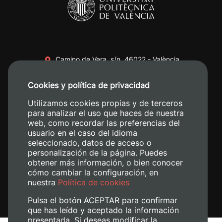
Camino de Vera, s/n. 46022 - València
+34 96 387 70 00
Cookies y política de privacidad
+34 620 04 00 50
Utilizamos cookies propias y de terceros
para analizar el uso que haces de nuestra
web, como recordar las preferencias del
usuario en el caso del idioma
seleccionado, datos de acceso o
personalización de la página. Puedes
obtener más información, o bien conocer
cómo cambiar la configuración, en
nuestra
Política de cookies
Pulsa el botón ACEPTAR para confirmar
que has leído y aceptado la información
presentada. Si deseas modificar la