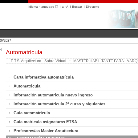
Idioma · language
I
a
·
A
I
Buscar
I
Directorio
026/2027
Automatrícula
E.T.S. Arquitectura - Sobre Virtual
MASTER HABILITANTE PARA LA AR
Carta informativa automatrícula
Automatricula
Información automatricula nuevo ingreso
Información automatrícula 2º curso y siguientes
Guía automatricula
Guía matricula asignaturas ETSA
Profesores/as Master Arquitectura