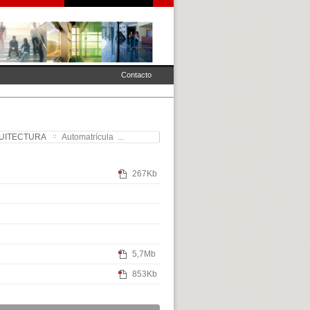
Contacto
QUITECTURA
Automatrícula ...
267Kb
5,7Mb
853Kb