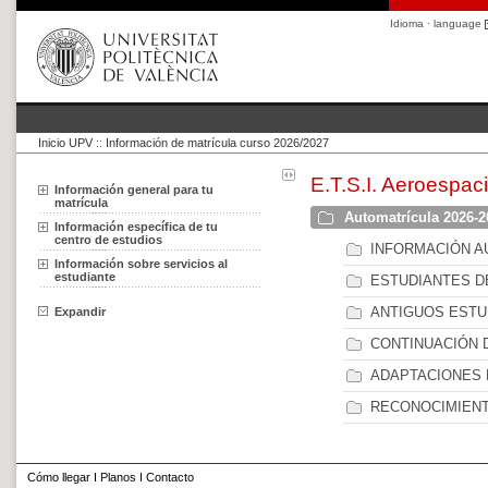
Idioma · language
Inicio UPV
::
Información de matrícula curso 2026/2027
E.T.S.I. Aeroespaci
Información general para tu
matrícula
Automatrícula 2026-2
Información específica de tu
centro de estudios
INFORMACIÓN A
Información sobre servicios al
estudiante
ESTUDIANTES D
ANTIGUOS ESTU
Expandir
CONTINUACIÓN 
ADAPTACIONES 
RECONOCIMIENT
Cómo llegar
I
Planos
I
Contacto