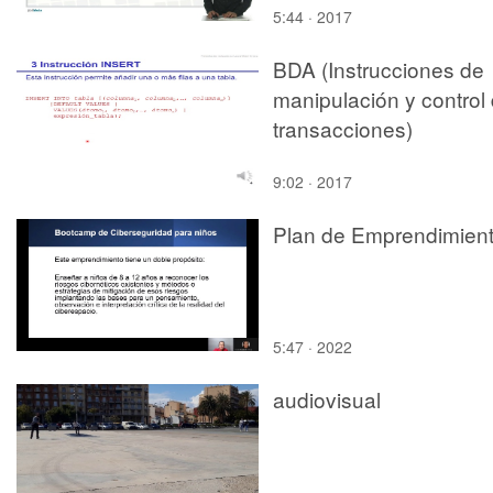
5:44 · 2017
características.
BDA (Instrucciones de
manipulación y control
transacciones)
9:02 · 2017
Plan de Emprendimien
5:47 · 2022
audiovisual