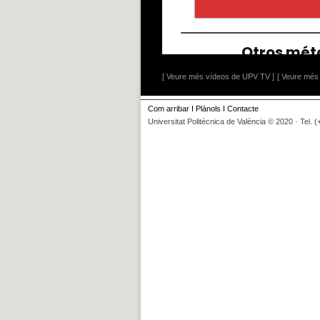
[ Veure més vídeos de UPV TV ]
[ Veure més 
Com arribar
I
Plànols
I
Contacte
Universitat Politècnica de València © 2020 · Tel. 