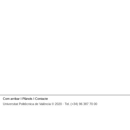
Com arribar
I
Plànols
I
Contacte
Universitat Politècnica de València © 2020 · Tel. (+34) 96 387 70 00