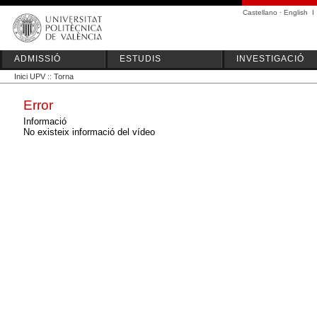
Castellano
·
English
I
ADMISSIÓ
ESTUDIS
INVESTIGACIÓ
Inici UPV
::
Torna
Error
Informació
No existeix informació del vídeo