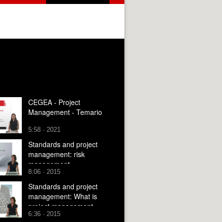
CEGEA - Project
Management - Temario
5:58 · 2021
Standards and project
management: risk
management
8:06 · 2015
Standards and project
management: What is
project management
6:36 · 2015