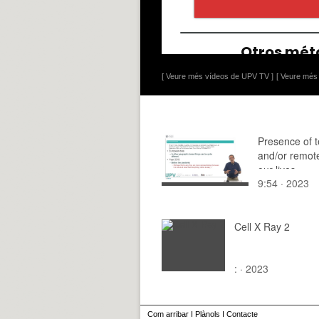
[ Veure més vídeos de UPV TV ]
[ Veure més 
Presence of 
and/or remot
our lives
9:54 · 2023
Cell X Ray 2
: · 2023
Com arribar
I
Plànols
I
Contacte