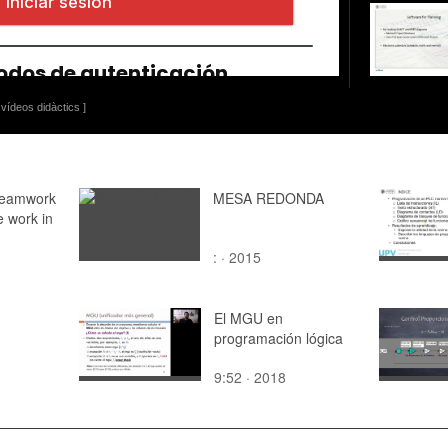
vídeos didàctics ]
teamwork
MESA REDONDA
e work in
: · 2015
El MGU en
programación lógica
9:52 · 2018