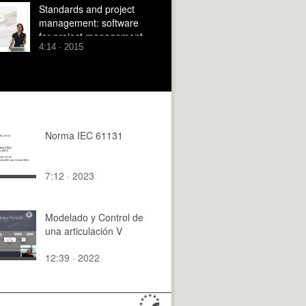
Standards and project
management: software
for project management
4:14 · 2015
Norma IEC 61131
7:12 · 2023
Modelado y Control de
una articulación V
12:39 · 2022